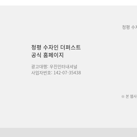
청평 수
청평 수자인 더퍼스트
공식 홈페이지
광고대행: 우진인터내셔널
사업자번호: 142-07-35438
※ 본 웹