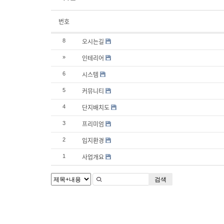
번호
오시는길
8
인테리어
»
시스템
6
커뮤니티
5
단지배치도
4
프리미엄
3
입지환경
2
사업개요
1
검색