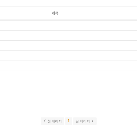
제목
1
첫 페이지
끝 페이지