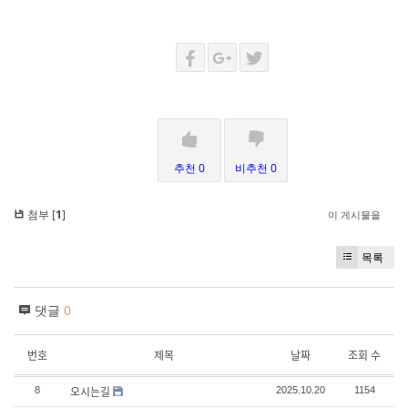
추천 0
비추천 0
첨부 [
1
]
이 게시물을
목록
댓글
0
번호
제목
날짜
조회 수
오시는길
8
2025.10.20
1154