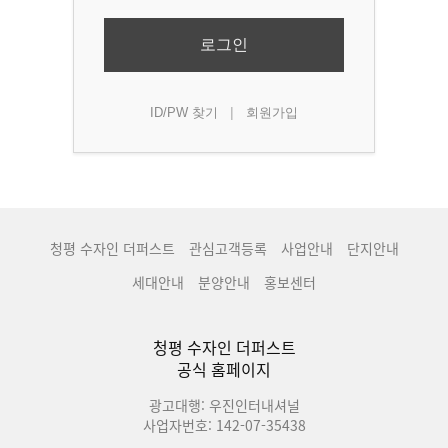
로그인
|
ID/PW 찾기
회원가입
청평 수자인 더퍼스트
관심고객등록
사업안내
단지안내
세대안내
분양안내
홍보센터
청평 수자인 더퍼스트
공식 홈페이지
광고대행: 우진인터내셔널
사업자번호: 142-07-35438