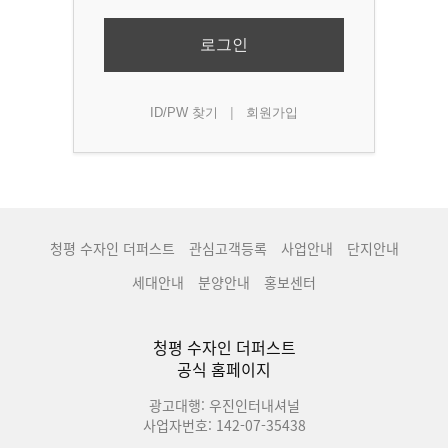
로그인
|
ID/PW 찾기
회원가입
청평 수자인 더퍼스트
관심고객등록
사업안내
단지안내
세대안내
분양안내
홍보센터
청평 수자인 더퍼스트
공식 홈페이지
광고대행: 우진인터내셔널
사업자번호: 142-07-35438