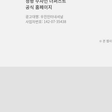
청평 수자인 더퍼스트
공식 홈페이지
광고대행: 우진인터내셔널
사업자번호: 142-07-35438
※ 본 웹